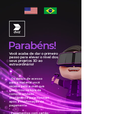
Parabéns!
Você acaba de dar o primeiro
passo para elevar o nível dos
seus projetos 3D ao
extraordinário!
• Os dados de acesso
para o material você
recebe pelo e-mail que
cadastrou na hora da
compra, enviado
diretamente pela Hotmart
após a confirmação de
pagamento.
• Pagamentos com cartão